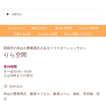
MENU
トップページ
初めての方へ
選ばれる理由
メニュー＆料金
お客さまの声
よくあるご質問
サロン情報・アクセス
那覇市の米ぬか酵素風呂があるリラクゼーションサロン
りら空間
受付時間
月〜金10:00～19:00
土は16時までの受付
Service
米ぬか酵素風呂、酸素カプセル、酸素ルーム、鍼灸、美容鍼、温
活