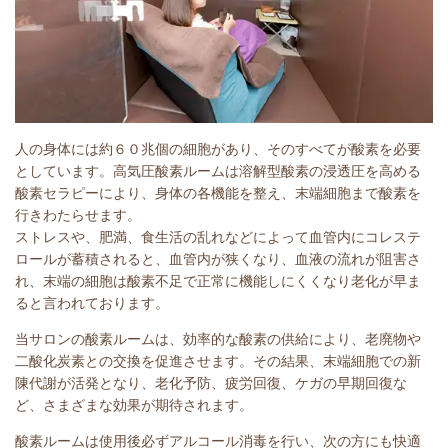
人の身体には約６０兆個の細胞があり、そのすべてが酸素を必要
としています。高気圧酸素ルームは溶解型酸素の浸透圧を高める
酸素セラピーにより、身体の各機能を整え、末端細胞まで酸素を
行きわたらせます。
ストレスや、肥満、食生活の乱れなどによって血管内にコレステ
ロールが蓄積されると、血管内が狭くなり、血液の流れが阻害さ
れ、末端の細胞は酸素不足で正常に機能しにくくなり老化が早ま
ると言われております。
当サロンの酸素ルームは、効率的な酸素の供給により、老廃物や
二酸化炭素との交換を促進させます。その結果、末端細胞での新
陳代謝が活発となり、老化予防、疲労回復、ケガの早期回復な
ど、さまざまな効果が期待されます。
酸素ルームは使用後必ずアルコール消毒を行い、次の方にも快適