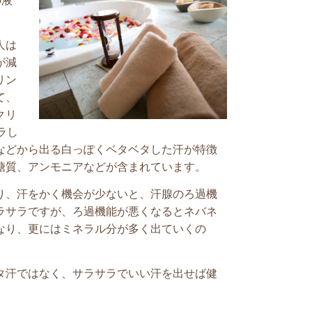
の液
人は
が減
リン
て、
クリ
ラし
などから出る白っぽくベタベタした汗が特徴
糖質、アンモニアなどが含まれています。
り、汗をかく機会が少ないと、汗腺のろ過機
ラサラですが、ろ過機能が悪くなるとネバネ
なり、更にはミネラル分が多く出ていくの
タ汗ではなく、サラサラでいい汗を出せば健