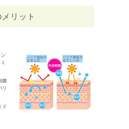
のメリット
ミン
ラミ
細菌
バリ
ミド