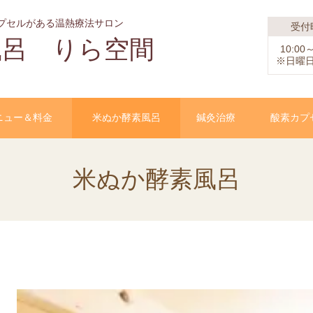
プセルがある温熱療法サロン
受付
風呂 りら空間
10:00～
※日曜
ニュー＆料金
米ぬか酵素風呂
鍼灸治療
酸素カプ
米ぬか酵素風呂