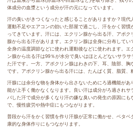
汗は血液から血球(赤血球や白血球など)を取り除き、残り
体成分の血漿という成分が汗の元になっています。
汗の臭いがきつくなったと感じることがありますか？現代
運動不足やエアコンの効いた部屋で過ごし、汗をかく習慣
ってきています。汗には、エクリン腺から出る汗、アポク
腺から出る汗があります。エクリン腺は全身に分布してい
全身の温度調節などに使われ運動後などに使われます。エ
ン腺から出る汗は99％が水分で臭いはほとんどないサラサ
た汗です。一方、アポクリン腺はわきの下、耳、陰部、胸
です。アポクリン腺から出る汗には、たんぱく質、脂質、
汗腺には余分な物を身体から出さないためにろ過機能があ
能が上手く働かなくなります。良い汗は成分がろ過されサ
バした汗で成分が多くなり汗の嫌な臭いの発生の原因にも
で、慢性疲労や熱中症にもつながります。
普段から汗をかく習慣を作り汗腺が正常に働かせ、ベタベ
康的な身体作りにもつながります。