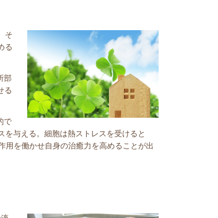
、そ
める
所部
せる
的で
レスを与える。細胞は熱ストレスを受けると
強作用を働かせ自身の治癒力を高めることが出